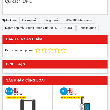
Qui cách: 1/PK.
Từ khóa:
Gá kẹp mẫu
Gá giữ mẫu
432-280 Mecmesin
Ngàm kẹp mẫu Small Pinch Grip 200 N 10-32 UNF
Tensile grips
ĐÁNH GIÁ SẢN PHẨM
Bình chọn sản phẩm:
BÌNH LUẬN
SẢN PHẨM CÙNG LOẠI
HOT
HOT