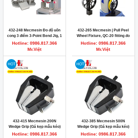
432-248 Mecmesin Đo độ uốn
432-265 Mecmesin | Pull Peel
cong 3 điểm 3-Point Bend Jig, 1
Wheel Fixture, QC-20 fitting đo
kN, Aluminium, T-slot base
độ bám dính băng keo
Hotline: 0986.817.366
Hotline: 0986.817.366
Mr.Việt
Mr.Việt
HOT
HOT
432-415 Mecmesin 200N
432-385 Mecmesin 500N
Wedge Grip (Gá kẹp mẫu kéo)
Wedge Grip (Gá kẹp mẫu kéo)
Hotline: 0986.817.366
Hotline: 0986.817.366