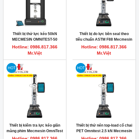
Thiết bị thử lực kéo 50kN
Thiết bị đo lực bền seal theo
MECMESIN OMNITEST-50
tiêu chuẩn ASTM F88 Mecmesin
Omnitest 2.5
Hotline: 0986.817.366
Hotline: 0986.817.366
Mr.Việt
Mr.Việt
HOT
HOT
Thiết bị kiểm tra lực kéo giãn
Thiết bị thử nén top-load cổ chai
màng phim Mecmesin OmniTest
PET Omnitest 2.5 kN Mecmesin
0.5kN MkI, 500N
England
Hotline: 0986.817.366
Hotline: 0986.817.366