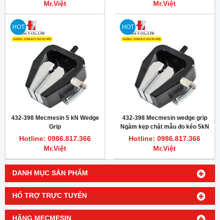
Mr.Việt
Mr.Việt
HOT
HOT
432-398 Mecmesin 5 kN Wedge
432-398 Mecmesin wedge grip
Grip
Ngàm kẹp chặt mẫu đo kéo 5kN
Hotline: 0986.817.366
Hotline: 0986.817.366
Mr.Việt
Mr.Việt
DANH MỤC SẢN PHẨM
HỔ TRỢ TRỰC TUYẾN
HÃNG MECMESIN