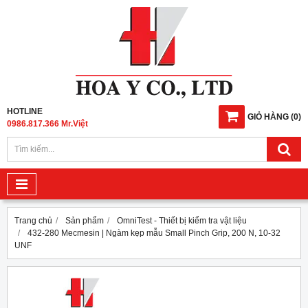
HOTLINE
GIỎ HÀNG
(
0
)
0986.817.366 Mr.Việt
Trang chủ
Sản phẩm
OmniTest - Thiết bị kiểm tra vật liệu
432-280 Mecmesin | Ngàm kẹp mẫu Small Pinch Grip, 200 N, 10-32
UNF