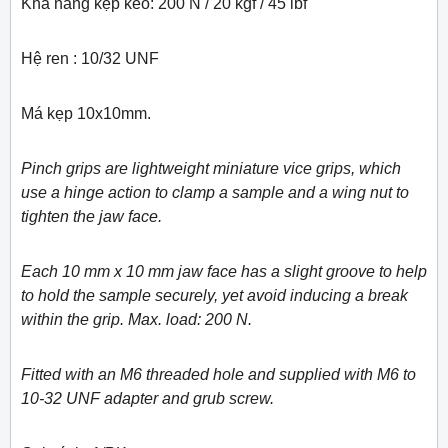
Khả năng kẹp kéo: 200 N / 20 kgf / 45 lbf
Hệ ren : 10/32 UNF
Má kẹp 10x10mm.
Pinch grips are lightweight miniature vice grips, which
use a hinge action to clamp a sample and a wing nut to
tighten the jaw face.
Each 10 mm x 10 mm jaw face has a slight groove to help
to hold the sample securely, yet avoid inducing a break
within the grip. Max. load: 200 N.
Fitted with an M6 threaded hole and supplied with M6 to
10-32 UNF adapter and grub screw.