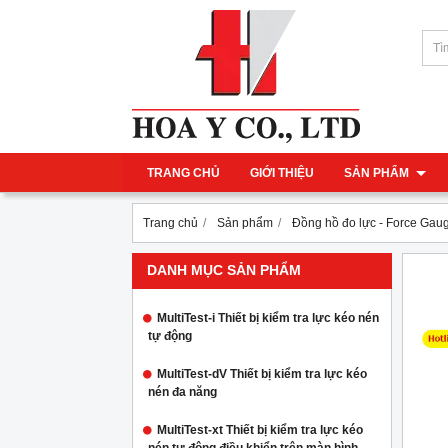
TRANG CHỦ
GIỚI THIỆU
SẢN PHẨM
Trang chủ
Sản phẩm
Đồng hồ đo lực - Force Gau
DANH MỤC SẢN PHẨM
MultiTest-i Thiết bị kiểm tra lực kéo nén
tự động
MultiTest-dV Thiết bị kiểm tra lực kéo
nén đa năng
MultiTest-xt Thiết bị kiểm tra lực kéo