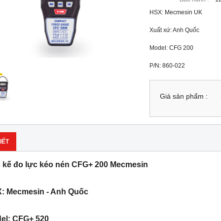
HSX: Mecmesin UK
Xuất xứ: Anh Quốc
Model: CFG 200
P/N: 860-022
Giá sản phẩm :
IẾT
 kế đo lực kéo nén CFG+ 200 Mecmesin
: Mecmesin - Anh Quốc
el: CFG+ 520