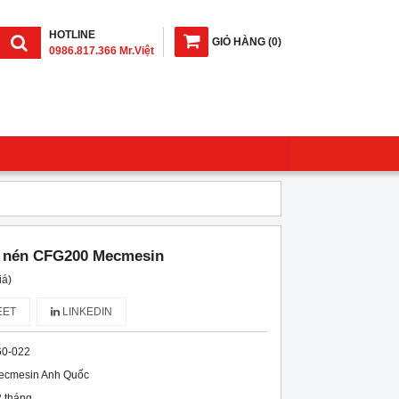
HOTLINE
GIỎ HÀNG
(
0
)
0986.817.366 Mr.Việt
o nén CFG200 Mecmesin
iá)
ET
LINKEDIN
60-022
ecmesin Anh Quốc
 tháng