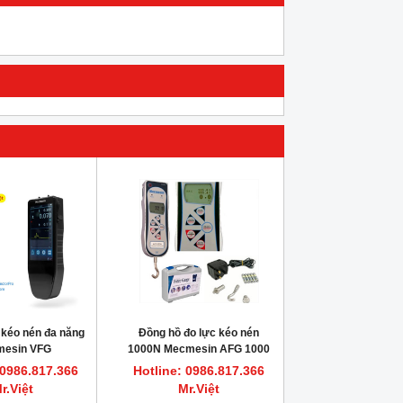
 kéo nén đa năng
Đồng hồ đo lực kéo nén
esin VFG
1000N Mecmesin AFG 1000
 0986.817.366
Hotline: 0986.817.366
r.Việt
Mr.Việt