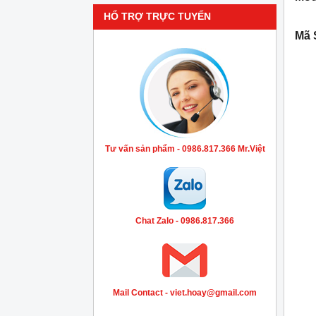
HỔ TRỢ TRỰC TUYẾN
Mã 
Tư vấn sản phẩm - 0986.817.366 Mr.Việt
Chat Zalo - 0986.817.366
Mail Contact - viet.hoay@gmail.com