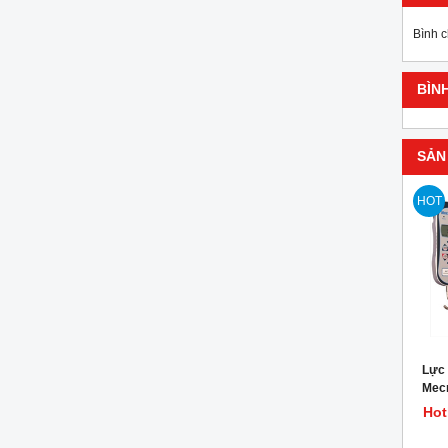
Bình 
BÌN
SẢN
HOT
Lực 
Mecm
Hot