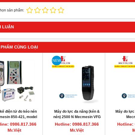
chọn sản phẩm:
H LUẬN
 PHẨM CÙNG LOẠI
NEW
kế điện tử đo kéo nén
Máy đo lực đa năng (kén &
Máy đo lực
esin 850-421, model
nén) 2500 N Mecmesin VFG
Mecm
AFG 2500N
2500N
line: 0986.817.366
Hotline: 0986.817.366
Hotline:
Mr.Việt
Mr.Việt
M