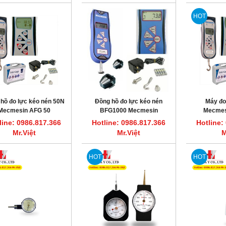
HOT
hồ đo lực kéo nén 50N
Đồng hồ đo lực kéo nén
Máy đo
Mecmesin AFG 50
BFG1000 Mecmesin
Mecmes
line: 0986.817.366
Hotline: 0986.817.366
Hotline:
Mr.Việt
Mr.Việt
M
HOT
HOT