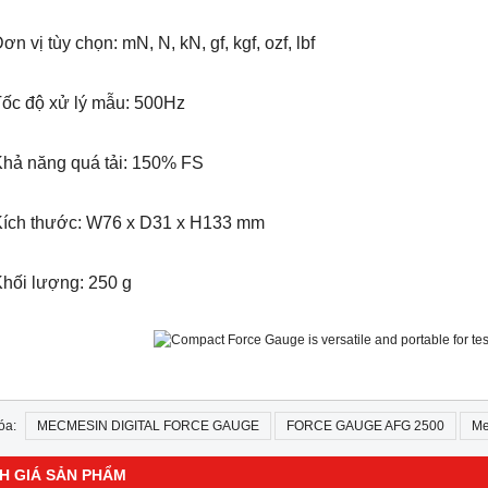
ơn vị tùy chọn: mN, N, kN, gf, kgf, ozf, lbf
Tốc độ xử lý mẫu: 500Hz
Khả năng quá tải: 150% FS
Kích thước: W76 x D31 x H133 mm
Khối lượng: 250 g
óa:
MECMESIN DIGITAL FORCE GAUGE
FORCE GAUGE AFG 2500
Me
H GIÁ SẢN PHẨM