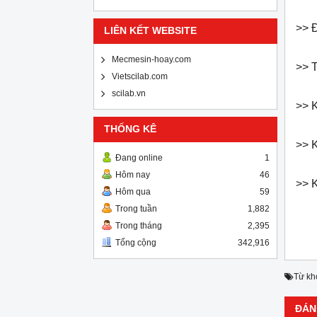
>> Đ
LIÊN KẾT WEBSITE
Mecmesin-hoay.com
>> 
Vietscilab.com
scilab.vn
>> 
THỐNG KÊ
>> 
Đang online
1
Hôm nay
46
>> 
Hôm qua
59
Trong tuần
1,882
Trong tháng
2,395
Tổng cộng
342,916
Từ kh
ĐÁN