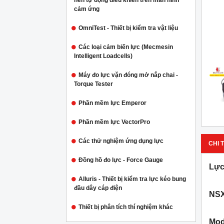
nén tự động điều khiển trên màn hình
cảm ứng
OmniTest - Thiết bị kiểm tra vật liệu
Các loại cảm biến lực (Mecmesin
Intelligent Loadcells)
Máy đo lực vặn đóng mở nắp chai -
Torque Tester
Phần mềm lực Emperor
Phần mềm lực VectorPro
Các thử nghiệm ứng dụng lực
CHI T
Đồng hồ đo lực - Force Gauge
Lực
Alluris - Thiết bị kiểm tra lực kéo bung
đầu dây cáp điện
NSX
Thiết bị phân tích thí nghiệm khác
Mod