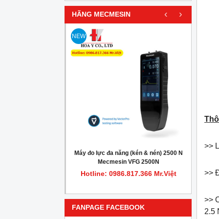
‹
›
HÃNG MECMESIN
NEW
Thô
>> 
iểm tra cell đo lực
Máy đo lực đa năng (kén & nén) 2500 N
Máy đ
ecmesin 432-621
Mecmesin VFG 2500N
>> Đ
.817.366 Mr.Việt
Hotline: 0986.817.366 Mr.Việt
Hot
>> C
FANPAGE FACEBOOK
2.5 