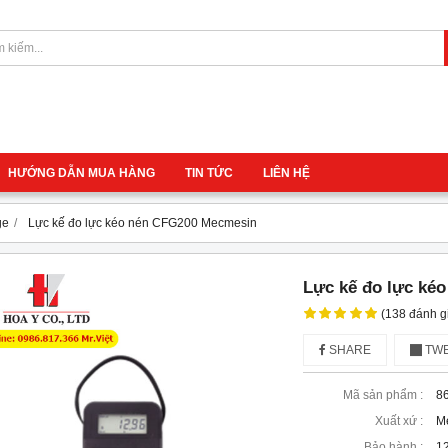
HƯỚNG DẪN MUA HÀNG
TIN TỨC
LIÊN HỆ
ge
Lực kế đo lực kéo nén CFG200 Mecmesin
Lực kế đo lực ké
(138 đánh g
SHARE
TWE
Mã sản phẩm :
8
Xuất xứ :
M
Bảo hành :
12