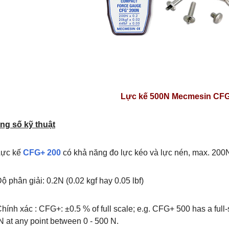
HOT
Lực kế 500N Mecmesin CFG
ng số kỹ thuật
Lực kế
CFG+ 200
có khả năng đo lực kéo và lực nén, max. 200N 
o lực kéo nén đa năng Mecmesin
Mecmesin HelixaPro Hệ thống kiểm tra
VFG
lực momen xoắn chính xác cao 0~6N.m
ộ phân giải: 0.2N (0.02 kgf hay 0.05 lbf)
line: 0986.817.366 Mr.Việt
Hotline: 0986.817.366 Mr.Việt
hính xác : CFG+: ±0.5 % of full scale; e.g. CFG+ 500 has a full-
N at any point between 0 - 500 N.