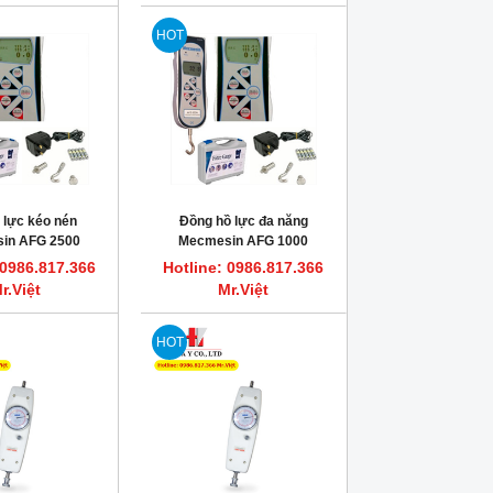
HOT
 lực kéo nén
Đồng hồ lực đa năng
in AFG 2500
Mecmesin AFG 1000
 0986.817.366
Hotline: 0986.817.366
r.Việt
Mr.Việt
HOT