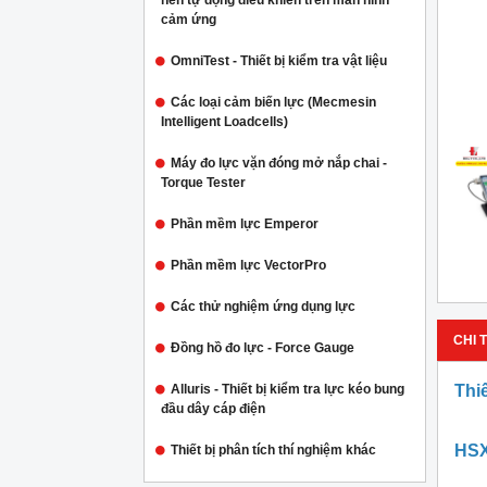
nén tự động điều khiển trên màn hình
cảm ứng
OmniTest - Thiết bị kiểm tra vật liệu
Các loại cảm biến lực (Mecmesin
Intelligent Loadcells)
Máy đo lực vặn đóng mở nắp chai -
Torque Tester
Phần mềm lực Emperor
Phần mềm lực VectorPro
Các thử nghiệm ứng dụng lực
CHI T
Đồng hồ đo lực - Force Gauge
Alluris - Thiết bị kiểm tra lực kéo bung
Thi
đầu dây cáp điện
HSX
Thiết bị phân tích thí nghiệm khác