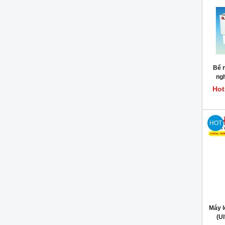
Bể n
ngh
S
Hot
HOT
Máy l
(Ul