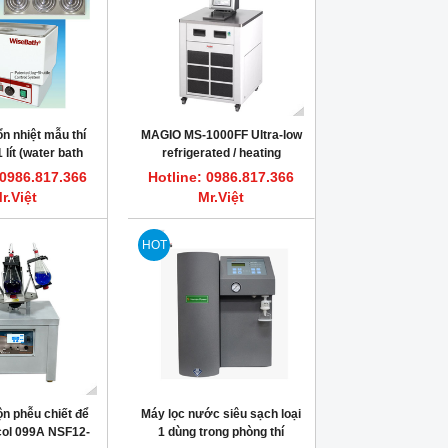
n nhiệt mẫu thí
MAGIO MS-1000FF Ultra-low
 lít (water bath
refrigerated / heating
ab Korea)
circulator | Bể làm lạnh âm
 0986.817.366
Hotline: 0986.817.366
sâu ổn nhiệt mẫu JULABO
r.Việt
Mr.Việt
HOT
ộn phễu chiết để
Máy lọc nước siêu sạch loại
col 099A NSF12-
1 dùng trong phòng thí