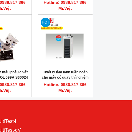
2H
nghiệm S-Human Power 50
 0986.817.366
Hotline: 0986.817.366
r.Việt
Mr.Việt
HOT
n mẫu phễu chiết
Thiết bị làm lạnh tuần hoàn
OL 099A S60024
cho máy cô quay thí nghiệm
CCA-1112A CE Eyela Tokyo
 0986.817.366
Hotline: 0986.817.366
Rikakikai CO ltd
r.Việt
Mr.Việt
ltiTest-i
ultiTest-dV