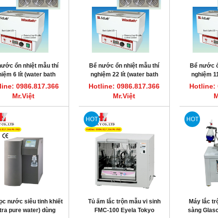
ước ổn nhiệt mẫu thí
Bể nước ổn nhiệt mẫu thí
Bể nước ổ
iệm 6 lít (water bath
nghiệm 22 lít (water bath
nghiệm 11
cilab Korea), Model
Scilab Korea), Model
Scil
line: 0986.817.366
Hotline: 0986.817.366
Hotline:
wisebath SB-6
wisebath SB-22
Mr.Việt
Mr.Việt
M
HOT
HOT
ọc nước siêu tinh khiết
Tủ ấm lắc trộn mẫu vi sinh
Máy lắc tr
tra pure water) dùng
FMC-100 Eyela Tokyo
sàng Glas