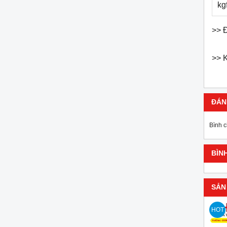
kg
>> Đ
>> 
ĐÁN
Bình 
BÌN
SẢN
HOT