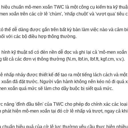
hiệu chuẩn mô-men xoắn TWC là một công cụ kiểm tra kỹ thuật 
en xoắn trên các cờ lê 'chùm', 'nhấp chuột' và 'vượt qua' tiêu 
HOT
ó thể dễ dàng được gắn trên bất kỳ bàn làm việc nào và cảm 
nối với các bộ điều hợp thông thường.
hình kỹ thuật số có đèn nền dễ đọc và ghi lại cả 'mô-men xoắn 
g tất cả các đơn vị thông thường (N.m, lbf.in, lbf.ft, kgf.cm, v.v.).
ê nhấp nháy được thiết kế để tạo ra một tiếng lách cách và mộ
 xoắn đã đặt trước. Người vận hành không nên kéo nó đi quá x
en xoắn quá mức sẽ làm cho dây buộc bị siết quá mức.
o lực kéo nén đa năng Mecmesin
Mecmesin HelixaPro Hệ thống kiểm tra
VFG
lực momen xoắn chính xác cao 0~6N.m
line: 0986.817.366 Mr.Việt
Hotline: 0986.817.366 Mr.Việt
 năng 'đỉnh đầu tiên' của TWC cho phép đo chính xác các loại c
 phát hiện mô-men xoắn tại đó cờ lê nhấp và trượt, ngay cả kh
 chuẩn hiệu quả của cờ lê lực thường yêu cầu thực hiện nhiều