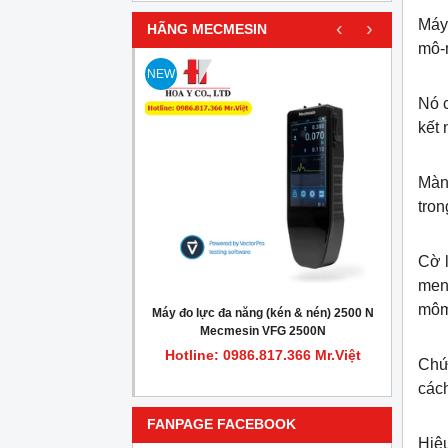
Máy 
‹
›
HÃNG MECMESIN
mô-m
NEW
Nó c
kết 
Màn 
tron
Cờ l
men
môm
iểm tra cell đo lực
Máy đo lực đa năng (kén & nén) 2500 N
Máy đ
ecmesin 432-621
Mecmesin VFG 2500N
.817.366 Mr.Việt
Hotline: 0986.817.366 Mr.Việt
Hot
Chức
cách
FANPAGE FACEBOOK
Hiệu