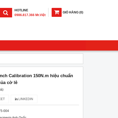
HOTLINE
GIỎ HÀNG
(
0
)
0986.817.366 Mr.Việt
ch Calibration 150N.m hiệu chuẩn
ủa cờ lê
iá)
ET
LINKEDIN
75-004
ecmesin Anh Quốc