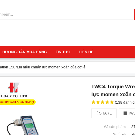
HƯỚNG DẪN MUA HÀNG
TIN TỨC
LIÊN HỆ
ation 150N.m hiệu chuẩn lực momen xoắn của cờ lê
TWC4 Torque Wren
lực momen xoắn c
(138 đánh g
SHARE
TWE
Mã sản phẩm :
8
Xuất xứ :
M