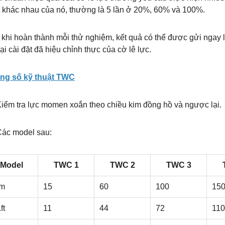
t khác nhau của nó, thường là 5 lần ở 20%, 60% và 100%.
 khi hoàn thành mỗi thử nghiệm, kết quả có thể được gửi ngay
lại cài đặt đã hiệu chỉnh thực của cờ lê lực.
ng số kỹ thuật TWC
iểm tra lực momen xoắn theo chiều kim đồng hồ và ngược lại.
Các model sau:
Model
TWC 1
TWC 2
TWC 3
.m
15
60
100
15
.ft
11
44
72
110