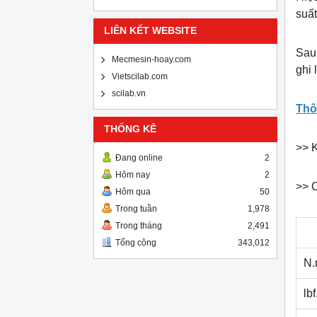
suấ
LIÊN KẾT WEBSITE
Sau
Mecmesin-hoay.com
ghi 
Vietscilab.com
scilab.vn
Thô
THỐNG KÊ
>> K
Đang online
2
Hôm nay
2
>> 
Hôm qua
50
Trong tuần
1,978
Trong tháng
2,491
Tổng cộng
343,012
N
lbf