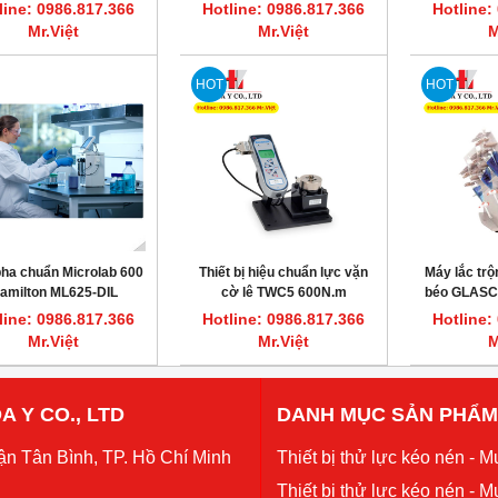
g thí nghiệm sinh học,
Rikakikai
line: 0986.817.366
Hotline: 0986.817.366
Hotline:
New Human UP900
Mr.Việt
Mr.Việt
M
HOT
HOT
ha chuẩn Microlab 600
Thiết bị hiệu chuẩn lực vặn
Máy lắc trộ
amilton ML625-DIL
cờ lê TWC5 600N.m
béo GLASC
Mecmesin PPT
line: 0986.817.366
Hotline: 0986.817.366
Hotline:
Mr.Việt
Mr.Việt
M
A Y CO., LTD
DANH MỤC SẢN PHẨM
ận Tân Bình, TP. Hồ Chí Minh
Thiết bị thử lực kéo nén - Mu
Thiết bị thử lực kéo nén - M