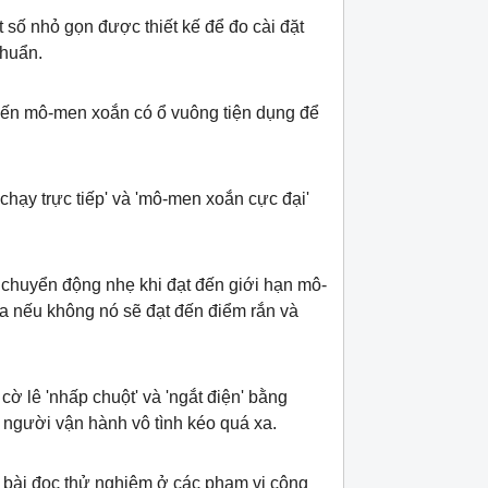
số nhỏ gọn được thiết kế để đo cài đặt
chuẩn.
biến mô-men xoắn có ổ vuông tiện dụng để
chạy trực tiếp' và 'mô-men xoắn cực đại'
t chuyển động nhẹ khi đạt đến giới hạn mô-
a nếu không nó sẽ đạt đến điểm rắn và
Đồng hồ đo lực kéo nén 1000N Mecmesin
Đồng hồ đo lực kéo nén 50
AFG 1000
AFG 50
Hotline: 0986.817.366 Mr.Việt
Hotline: 0986.817.366
ờ lê 'nhấp chuột' và 'ngắt điện' bằng
i người vận hành vô tình kéo quá xa.
 bài đọc thử nghiệm ở các phạm vi công