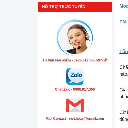
Mod
HỔ TRỢ TRỰC TUYẾN
PN:
Tổn
Tư vấn sản phẩm - 0986.817.366 Mr.Việt
Chất
nào.
Chat Zalo - 0986.817.366
Giám
phậ
Cờ 
Mail Contact - viet.hoay@gmail.com
đún