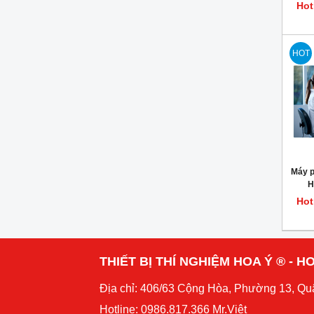
phòn
Hot
HOT
Máy p
H
Hot
THIẾT BỊ THÍ NGHIỆM HOA Ý ® - HO
Địa chỉ: 406/63 Cộng Hòa, Phường 13, Qu
Hotline: 0986.817.366 Mr.Việt