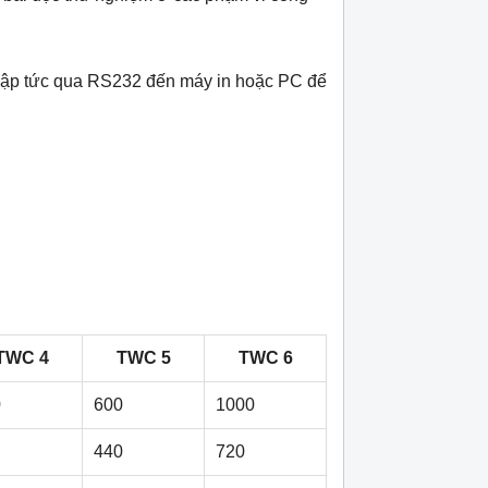
 lập tức qua RS232 đến máy in hoặc PC để
TWC 4
TWC 5
TWC 6
0
600
1000
440
720