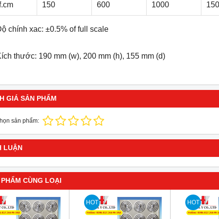
f.cm
150
600
1000
15
ộ chính xac: ±0.5% of full scale
Kích thước: 190 mm (w), 200 mm (h), 155 mm (d)
H GIÁ SẢN PHẨM
chọn sản phẩm:
H LUẬN
 PHẨM CÙNG LOẠI
HOT
HOT