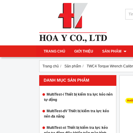
TRANG CHỦ
GIỚI THIỆU
SẢN PHẨM
Trang chủ
Sản phẩm
TWC4 Torque Wrench Calibr
DANH MỤC SẢN PHẨM
MultiTest-i Thiết bị kiểm tra lực kéo nén
tự động
MultiTest-dV Thiết bị kiểm tra lực kéo
nén đa năng
MultiTest-xt Thiết bị kiểm tra lực kéo