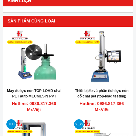
BÌNH LUẬN
SẢN PHẨM CÙNG LOẠI
Máy đo lực nén TOP-LOAD chai
Thiết bị đo và phân tích lực nén
PET auto MECMESIN PPT
cổ chai pet (top-load testing)
MultiTest2.5-XT
Hotline: 0986.817.366
Hotline: 0986.817.366
Mr.Việt
Mr.Việt
HOT
NEW