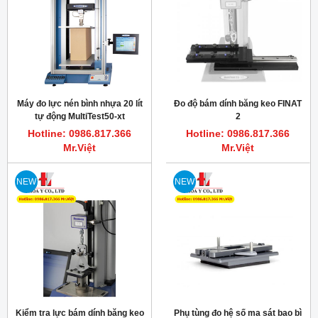
Máy đo lực nén bình nhựa 20 lít
Đo độ bám dính băng keo FINAT
tự động MultiTest50-xt
2
Hotline: 0986.817.366
Hotline: 0986.817.366
Mr.Việt
Mr.Việt
NEW
NEW
Kiểm tra lực bám dính băng keo
Phụ tùng đo hệ số ma sát bao bì