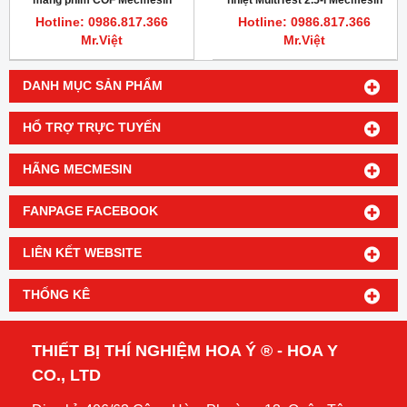
Multitest 2.5-i
Hotline: 0986.817.366
Hotline: 0986.817.366
Mr.Việt
Mr.Việt
DANH MỤC SẢN PHẨM
HỔ TRỢ TRỰC TUYẾN
HÃNG MECMESIN
FANPAGE FACEBOOK
LIÊN KẾT WEBSITE
THỐNG KÊ
THIẾT BỊ THÍ NGHIỆM HOA Ý ® - HOA Y
CO., LTD