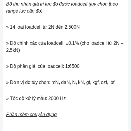
Bộ thu nhận giá trị lực đo được loadcell (tùy chọn theo
range lực cần đo)
» 14 loại loadcell từ 2N đến 2.500N
» Độ chính xác của loadcell: ±0.1% (cho loadcell từ 2N –
2.5kN)
» Độ phân giải của loadcell: 1:6500
» Đơn vị đo tùy chọn: mN, daN, N, kN, gf, kgf, ozf, lbf
» Tốc độ xử lý mẫu: 2000 Hz
Phần mềm chuyên dụng