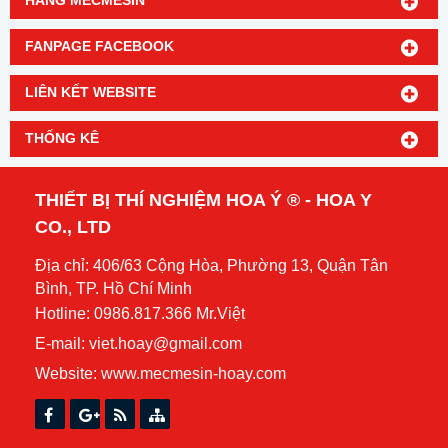
HÃNG MECMESIN
FANPAGE FACEBOOK
LIÊN KẾT WEBSITE
THỐNG KÊ
THIẾT BỊ THÍ NGHIỆM HOA Ý ® - HOA Y
CO., LTD
Địa chỉ: 406/63 Cộng Hòa, Phường 13, Quận Tân
Bình, TP. Hồ Chí Minh
Hotline: 0986.817.366 Mr.Việt
E-mail: viet.hoay@gmail.com
Website:
www.mecmesin-hoay.com