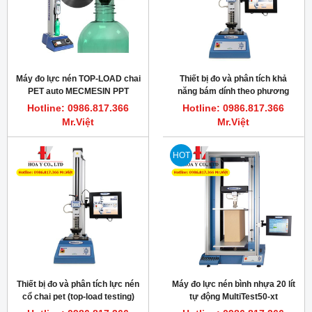
Máy đo lực nén TOP-LOAD chai
Thiết bị đo và phân tích khả
PET auto MECMESIN PPT
năng bám dính theo phương
90o MultiTest2.5-XT FINAT 2 và
Hotline: 0986.817.366
Hotline: 0986.817.366
FINAT 1
Mr.Việt
Mr.Việt
HOT
Thiết bị đo và phân tích lực nén
Máy đo lực nén bình nhựa 20 lít
cổ chai pet (top-load testing)
tự động MultiTest50-xt
MultiTest2.5-XT