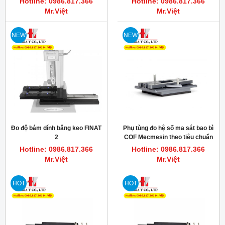
Hotline: 0986.817.366
Hotline: 0986.817.366
Mr.Việt
Mr.Việt
NEW
NEW
Đo độ bám dính băng keo FINAT
Phụ tùng đo hệ số ma sát bao bì
2
COF Mecmesin theo tiêu chuẩn
TAPPI T549
Hotline: 0986.817.366
Hotline: 0986.817.366
Mr.Việt
Mr.Việt
HOT
HOT