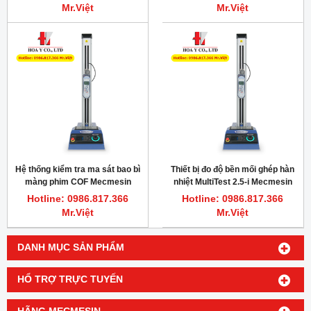
Mr.Việt
Mr.Việt
Hệ thống kiểm tra ma sát bao bì
Thiết bị đo độ bền mối ghép hàn
màng phim COF Mecmesin
nhiệt MultiTest 2.5-i Mecmesin
Multitest 2.5-i
Hotline: 0986.817.366
Hotline: 0986.817.366
Mr.Việt
Mr.Việt
DANH MỤC SẢN PHẨM
HỔ TRỢ TRỰC TUYẾN