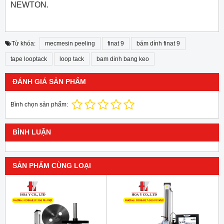
NEWTON.
Từ khóa:
mecmesin peeling
finat 9
bám dính finat 9
tape looptack
loop tack
bam dinh bang keo
ĐÁNH GIÁ SẢN PHẨM
Bình chọn sản phẩm:
BÌNH LUẬN
SẢN PHẨM CÙNG LOẠI