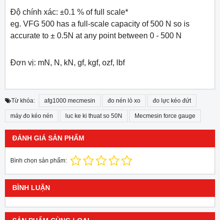
Độ chính xác: ±0.1 % of full scale*
eg. VFG 500 has a full-scale capacity of 500 N so is
accurate to ± 0.5N at any point between 0 - 500 N
Đơn vị: mN, N, kN, gf, kgf, ozf, lbf
Từ khóa:
afg1000 mecmesin
đo nén lò xo
đo lực kéo đứt
máy đo kéo nén
luc ke ki thuat so 50N
Mecmesin force gauge
ĐÁNH GIÁ SẢN PHẨM
Bình chọn sản phẩm:
BÌNH LUẬN