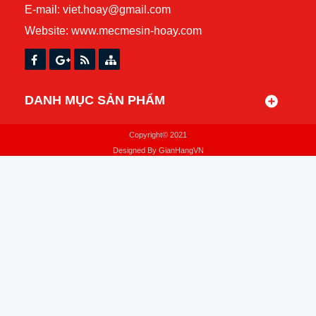
E-mail: viet.hoay@gmail.com
Website:
www.mecmesin-hoay.com
DANH MỤC SẢN PHẨM
Copyright© 2021
Designed By
GianHangVN