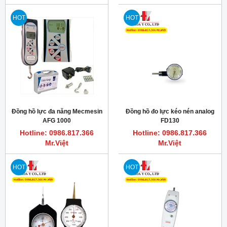
HOT
HOT
Đồng hồ lực đa năng Mecmesin
Đồng hồ đo lực kéo nén analog
AFG 1000
FD130
Hotline: 0986.817.366
Hotline: 0986.817.366
Mr.Việt
Mr.Việt
HOT
HOT