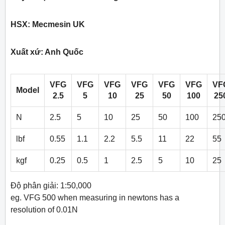
HSX: Mecmesin UK
Xuất xứ: Anh Quốc
VFG
VFG
VFG
VFG
VFG
VFG
VF
Model
2.5
5
10
25
50
100
25
N
2.5
5
10
25
50
100
25
lbf
0.55
1.1
2.2
5.5
11
22
55
kgf
0.25
0.5
1
2.5
5
10
25
Độ phân giải: 1:50,000
eg. VFG 500 when measuring in newtons has a
resolution of 0.01N