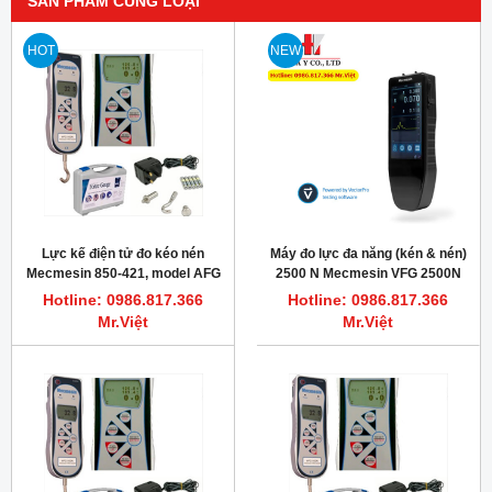
SẢN PHẨM CÙNG LOẠI
HOT
NEW
Lực kế điện tử đo kéo nén
Máy đo lực đa năng (kén & nén)
Mecmesin 850-421, model AFG
2500 N Mecmesin VFG 2500N
2500N
Hotline: 0986.817.366
Hotline: 0986.817.366
Mr.Việt
Mr.Việt