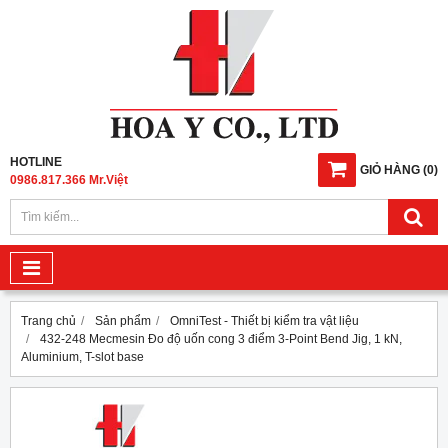
HOTLINE
GIỎ HÀNG
(
0
)
0986.817.366 Mr.Việt
Trang chủ
Sản phẩm
OmniTest - Thiết bị kiểm tra vật liệu
432-248 Mecmesin Đo độ uốn cong 3 điểm 3-Point Bend Jig, 1 kN,
Aluminium, T-slot base