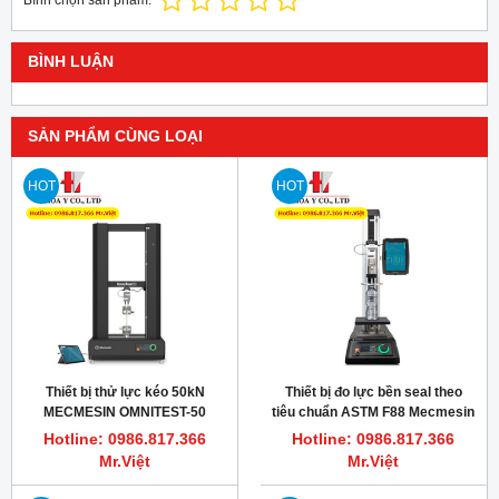
Bình chọn sản phẩm:
BÌNH LUẬN
SẢN PHẨM CÙNG LOẠI
HOT
HOT
Thiết bị thử lực kéo 50kN
Thiết bị đo lực bền seal theo
MECMESIN OMNITEST-50
tiêu chuẩn ASTM F88 Mecmesin
Omnitest 2.5
Hotline: 0986.817.366
Hotline: 0986.817.366
Mr.Việt
Mr.Việt