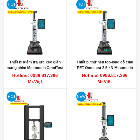
HOT
HOT
Thiết bị kiểm tra lực kéo giãn
Thiết bị thử nén top-load cổ chai
màng phim Mecmesin OmniTest
PET Omnitest 2.5 kN Mecmesin
0.5kN MkI, 500N
England
Hotline: 0986.817.366
Hotline: 0986.817.366
Mr.Việt
Mr.Việt
HOT
NEW