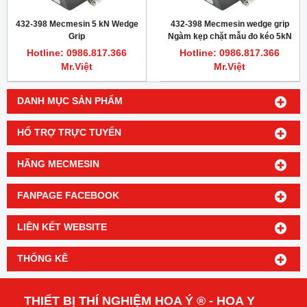
432-398 Mecmesin 5 kN Wedge
432-398 Mecmesin wedge grip
Grip
Ngàm kẹp chặt mẫu đo kéo 5kN
Hotline: 0986.817.366
Hotline: 0986.817.366
Mr.Việt
Mr.Việt
DANH MỤC SẢN PHẨM
HỔ TRỢ TRỰC TUYẾN
HÃNG MECMESIN
FANPAGE FACEBOOK
LIÊN KẾT WEBSITE
THỐNG KÊ
THIẾT BỊ THÍ NGHIỆM HOA Ý ® - HOA Y