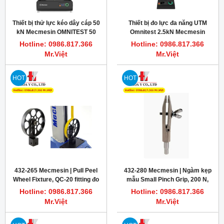
Thiết bị thử lực kéo dây cáp 50
Thiết bị đo lực đa năng UTM
kN Mecmesin OMNITEST 50
Omnitest 2.5kN Mecmesin
TOUCH
Hotline: 0986.817.366
Hotline: 0986.817.366
Mr.Việt
Mr.Việt
HOT
HOT
432-265 Mecmesin | Pull Peel
432-280 Mecmesin | Ngàm kẹp
Wheel Fixture, QC-20 fitting đo
mẫu Small Pinch Grip, 200 N,
độ bám dính băng keo
10-32 UNF
Hotline: 0986.817.366
Hotline: 0986.817.366
Mr.Việt
Mr.Việt