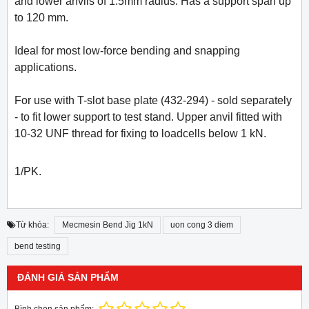
and lower anvils of 1.5mm radius. Has a support span up
to 120 mm.
Ideal for most low-force bending and snapping
applications.
For use with T-slot base plate (432-294) - sold separately
- to fit lower support to test stand. Upper anvil fitted with
10-32 UNF thread for fixing to loadcells below 1 kN.
1/PK.
Từ khóa:
Mecmesin Bend Jig 1kN
uon cong 3 diem
bend testing
ĐÁNH GIÁ SẢN PHẨM