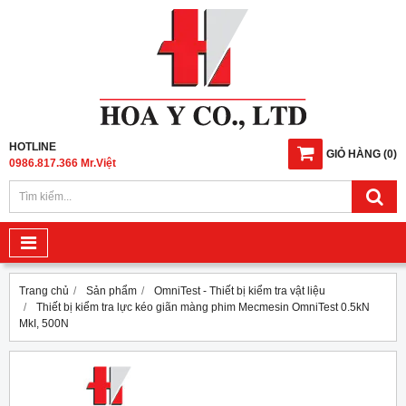
HOTLINE
GIỎ HÀNG
(
0
)
0986.817.366 Mr.Việt
Trang chủ
Sản phẩm
OmniTest - Thiết bị kiểm tra vật liệu
Thiết bị kiểm tra lực kéo giãn màng phim Mecmesin OmniTest 0.5kN
MkI, 500N