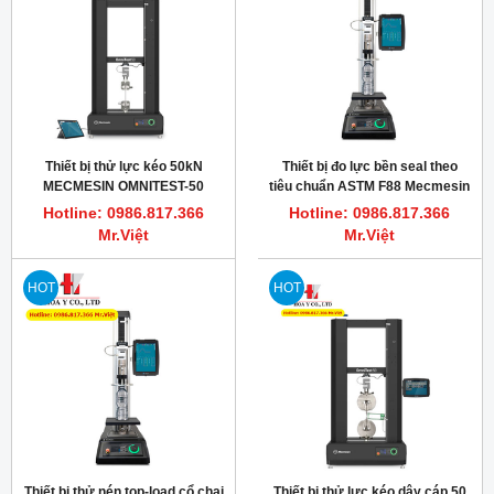
Thiết bị thử lực kéo 50kN
Thiết bị đo lực bền seal theo
MECMESIN OMNITEST-50
tiêu chuẩn ASTM F88 Mecmesin
Omnitest 2.5
Hotline: 0986.817.366
Hotline: 0986.817.366
Mr.Việt
Mr.Việt
HOT
HOT
Thiết bị thử nén top-load cổ chai
Thiết bị thử lực kéo dây cáp 50