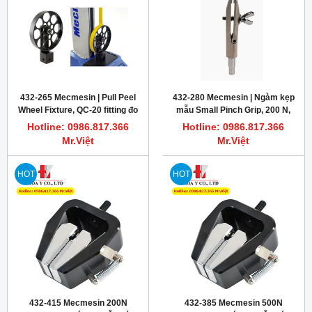
432-265 Mecmesin | Pull Peel
432-280 Mecmesin | Ngàm kẹp
Wheel Fixture, QC-20 fitting đo
mẫu Small Pinch Grip, 200 N,
độ bám dính băng keo
10-32 UNF
Hotline: 0986.817.366
Hotline: 0986.817.366
Mr.Việt
Mr.Việt
HOT
HOT
432-415 Mecmesin 200N
432-385 Mecmesin 500N