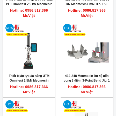
PET Omnitest 2.5 kN Mecmesin
kN Mecmesin OMNITEST 50
England
TOUCH
Hotline: 0986.817.366
Hotline: 0986.817.366
Mr.Việt
Mr.Việt
NEW
HOT
Thiết bị đo lực đa năng UTM
432-248 Mecmesin Đo độ uốn
Omnitest 2.5kN Mecmesin
cong 3 điểm 3-Point Bend Jig, 1
kN, Aluminium, T-slot base
Hotline: 0986.817.366
Hotline: 0986.817.366
Mr.Việt
Mr.Việt
HOT
HOT