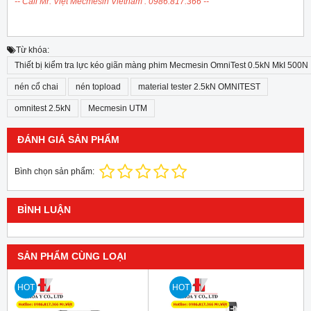
-- Call Mr. Việt Mecmesin Vietnam : 0986.817.366 --
Từ khóa:
Thiết bị kiểm tra lực kéo giãn màng phim Mecmesin OmniTest 0.5kN MkI 500N
nén cổ chai
nén topload
material tester 2.5kN OMNITEST
omnitest 2.5kN
Mecmesin UTM
ĐÁNH GIÁ SẢN PHẨM
Bình chọn sản phẩm:
BÌNH LUẬN
SẢN PHẨM CÙNG LOẠI
HOT
HOT