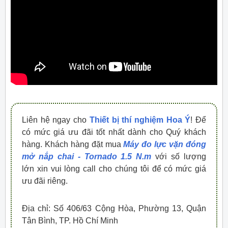
Liên hệ ngay cho
Thiết bị thí nghiệm Hoa Ý
! Để
có mức giá ưu đãi tốt nhất dành cho Quý khách
hàng. Khách hàng đặt mua
Máy đo lực vặn đóng
mở nắp chai - Tornado 1.5 N.m
với số lượng
lớn xin vui lòng call cho chúng tôi để có mức giá
ưu đãi riêng.
Địa chỉ: Số 406/63 Cộng Hòa, Phường 13, Quận
Tân Bình, TP. Hồ Chí Minh