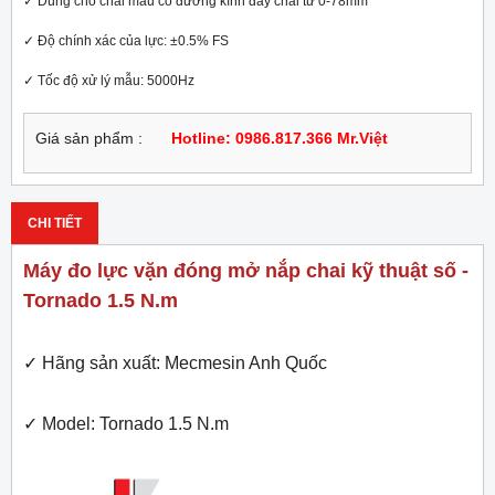
✓ Dùng cho chai mẫu có đường kính đáy chai từ 0-78mm

✓ Độ chính xác của lực: ±0.5% FS

✓ Tốc độ xử lý mẫu: 5000Hz
Giá sản phẩm :
Hotline: 0986.817.366 Mr.Việt
CHI TIẾT
Máy đo lực vặn đóng mở nắp chai kỹ thuật số -
Tornado 1.5 N.m
✓ Hãng sản xuất: Mecmesin Anh Quốc
✓ Model: Tornado 1.5 N.m