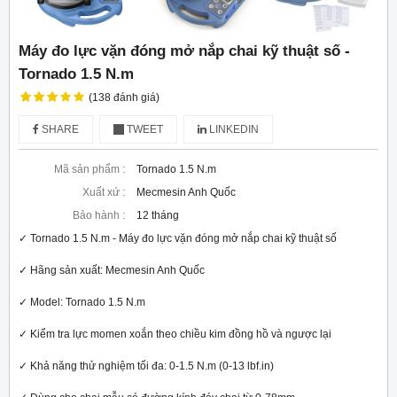
Máy đo lực vặn đóng mở nắp chai kỹ thuật số -
Tornado 1.5 N.m
(138 đánh giá)
SHARE
TWEET
LINKEDIN
Mã sản phẩm :
Tornado 1.5 N.m
Xuất xứ :
Mecmesin Anh Quốc
Bảo hành :
12 tháng
✓ Tornado 1.5 N.m - Máy đo lực vặn đóng mở nắp chai kỹ thuật số

✓ Hãng sản xuất: Mecmesin Anh Quốc

✓ Model: Tornado 1.5 N.m

✓ Kiểm tra lực momen xoắn theo chiều kim đồng hồ và ngược lại

✓ Khả năng thử nghiệm tối đa: 0-1.5 N.m (0-13 lbf.in)
