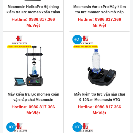
Mecmesin HelixaPro Hệ thống
Mecmesin VortexPro Máy kiểm
kiểm tra lực momen xoắn chính
tra lực momen xoắn mở nắp
xác cao 0~6N.m
chai
Hotline: 0986.817.366
Hotline: 0986.817.366
Mr.Việt
Mr.Việt
HOT
Máy kiểm tra lực momen xoắn
Máy kiểm tra lực vặn nắp chai
vặn nắp chai Mecmesin
0-10N.m Mecmesin VTG
VortexPro
Tornado 10
Hotline: 0986.817.366
Hotline: 0986.817.366
Mr.Việt
Mr.Việt
HOT
HOT