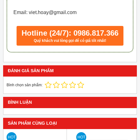
Email: viet.hoay@gmail.com
Hotline (24/7): 0986.817.366
Quý khách vui lòng gọi để có giá tốt nhất!
ĐÁNH GIÁ SẢN PHẨM
Bình chọn sản phẩm:
BÌNH LUẬN
SẢN PHẨM CÙNG LOẠI
HOT
HOT