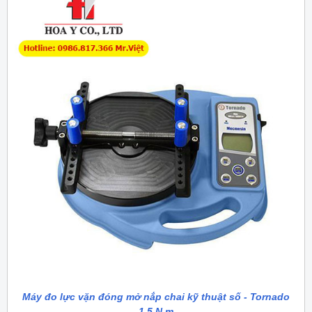
Máy đo lực vặn đóng mở nắp chai kỹ thuật số - Tornado
1.5 N.m