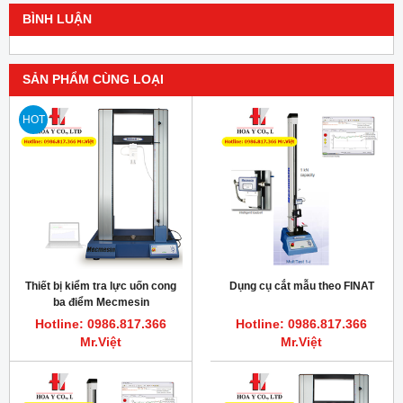
BÌNH LUẬN
SẢN PHẨM CÙNG LOẠI
HOT
Thiết bị kiểm tra lực uốn cong
Dụng cụ cắt mẫu theo FINAT
ba điểm Mecmesin
Hotline: 0986.817.366
Hotline: 0986.817.366
Mr.Việt
Mr.Việt