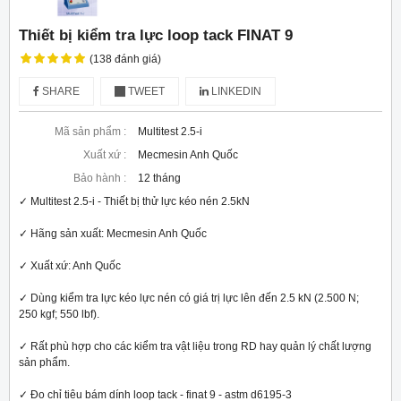
Thiết bị kiểm tra lực loop tack FINAT 9
(138 đánh giá)
SHARE
TWEET
LINKEDIN
Mã sản phẩm :
Multitest 2.5-i
Xuất xứ :
Mecmesin Anh Quốc
Bảo hành :
12 tháng
✓ Multitest 2.5-i - Thiết bị thử lực kéo nén 2.5kN

✓ Hãng sản xuất: Mecmesin Anh Quốc

✓ Xuất xứ: Anh Quốc

✓ Dùng kiểm tra lực kéo lực nén có giá trị lực lên đến 2.5 kN (2.500 N; 
250 kgf; 550 lbf).

✓ Rất phù hợp cho các kiểm tra vật liệu trong RD hay quản lý chất lượng 
sản phẩm.

✓ Đo chỉ tiêu bám dính loop tack - finat 9 - astm d6195-3