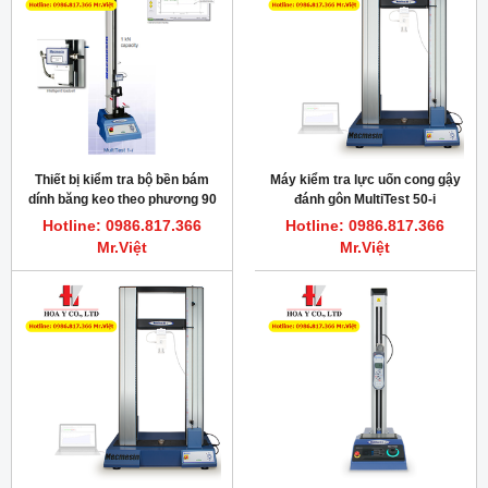
Thiết bị kiểm tra bộ bền bám
Máy kiểm tra lực uốn cong gậy
dính băng keo theo phương 90
đánh gôn MultiTest 50-i
độ FINAT 2 Mecmesin
Hotline: 0986.817.366
Hotline: 0986.817.366
Mr.Việt
Mr.Việt