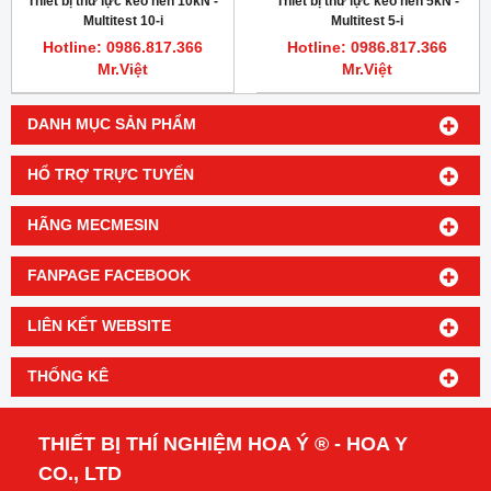
Thiết bị thử lực kéo nén 10kN -
Thiết bị thử lực kéo nén 5kN -
Multitest 10-i
Multitest 5-i
Hotline: 0986.817.366
Hotline: 0986.817.366
Mr.Việt
Mr.Việt
DANH MỤC SẢN PHẨM
HỔ TRỢ TRỰC TUYẾN
HÃNG MECMESIN
FANPAGE FACEBOOK
LIÊN KẾT WEBSITE
THỐNG KÊ
THIẾT BỊ THÍ NGHIỆM HOA Ý ® - HOA Y
CO., LTD