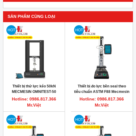
SẢN PHẨM CÙNG LOẠI
HOT
HOT
Thiết bị thử lực kéo 50kN
Thiết bị đo lực bền seal theo
MECMESIN OMNITEST-50
tiêu chuẩn ASTM F88 Mecmesin
Omnitest 2.5
Hotline: 0986.817.366
Hotline: 0986.817.366
Mr.Việt
Mr.Việt
HOT
HOT