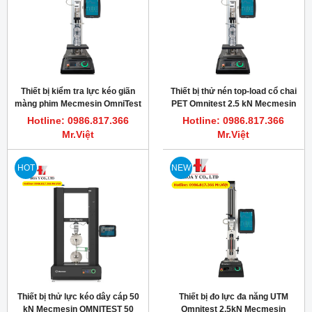
Thiết bị kiểm tra lực kéo giãn
Thiết bị thử nén top-load cổ chai
màng phim Mecmesin OmniTest
PET Omnitest 2.5 kN Mecmesin
0.5kN MkI, 500N
England
Hotline: 0986.817.366
Hotline: 0986.817.366
Mr.Việt
Mr.Việt
HOT
NEW
Thiết bị thử lực kéo dây cáp 50
Thiết bị đo lực đa năng UTM
kN Mecmesin OMNITEST 50
Omnitest 2.5kN Mecmesin