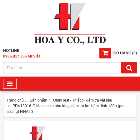
HOTLINE
GIỎ HÀNG
(
0
)
0986.817.366 Mr.Việt
Trang chủ
Sản phẩm
OmniTest - Thiết bị kiểm tra vật liệu
PDV13016-C Mecmesin phụ tùng kiểm tra lực bám dính 180o (peel
testing) FINAT 3