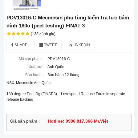
PDV13016-C Mecmesin phụ tùng kiểm tra lực bám
dính 180o (peel testing) FINAT 3
(138 đánh giá)
SHARE
TWEET
LINKEDIN
Mã sản phẩm :
PDV13016-C
Xuất xứ :
Anh Quốc
Bảo hành :
Bảo hành 12 tháng
NSX: Mecmesin Anh Quốc
180 degree Peel Jig (FINAT 3) – Low-speed Release Force to separate 
release backing
Giá sản phẩm :
Hotline: 0986.817.366 Mr.Việt