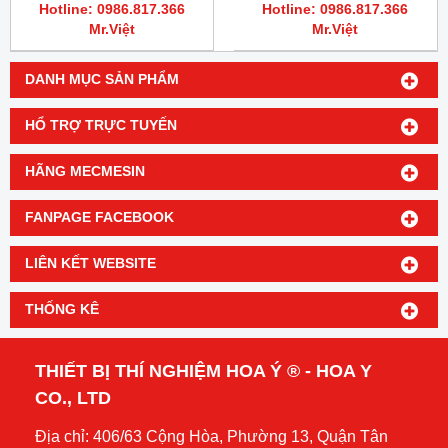
Hotline: 0986.817.366
Hotline: 0986.817.366
Mr.Việt
Mr.Việt
DANH MỤC SẢN PHẨM
HỔ TRỢ TRỰC TUYẾN
HÃNG MECMESIN
FANPAGE FACEBOOK
LIÊN KẾT WEBSITE
THỐNG KÊ
THIẾT BỊ THÍ NGHIỆM HOA Ý ® - HOA Y
CO., LTD
Địa chỉ: 406/63 Cộng Hòa, Phường 13, Quận Tân