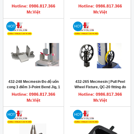
TOUCH
Hotline: 0986.817.366
Hotline: 0986.817.366
Mr.Việt
Mr.Việt
HOT
HOT
432-248 Mecmesin Đo độ uốn
432-265 Mecmesin | Pull Peel
cong 3 điểm 3-Point Bend Jig, 1
Wheel Fixture, QC-20 fitting đo
kN, Aluminium, T-slot base
độ bám dính băng keo
Hotline: 0986.817.366
Hotline: 0986.817.366
Mr.Việt
Mr.Việt
HOT
HOT