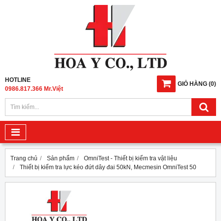
HOTLINE
GIỎ HÀNG
(
0
)
0986.817.366 Mr.Việt
Trang chủ
Sản phẩm
OmniTest - Thiết bị kiểm tra vật liệu
Thiết bị kiểm tra lực kéo đứt dây đai 50kN, Mecmesin OmniTest 50