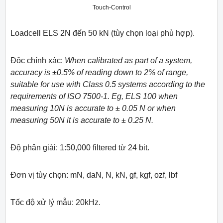
Touch-Control
Loadcell ELS 2N đến 50 kN (tùy chọn loại phù hợp).
Đôc chính xác:
When calibrated as part of a system,
accuracy is ±0.5% of reading down to 2% of range,
suitable for use with Class 0.5 systems according to the
requirements of ISO 7500-1. Eg, ELS 100 when
measuring 10N is accurate to ± 0.05 N or when
measuring 50N it is accurate to ± 0.25 N.
Độ phân giải: 1:50,000 filtered từ 24 bit.
Đơn vị tùy chọn: mN, daN, N, kN, gf, kgf, ozf, lbf
Tốc độ xử lý mẫu: 20kHz.