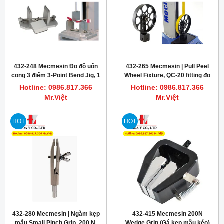
432-248 Mecmesin Đo độ uốn
432-265 Mecmesin | Pull Peel
cong 3 điểm 3-Point Bend Jig, 1
Wheel Fixture, QC-20 fitting đo
kN, Aluminium, T-slot base
độ bám dính băng keo
Hotline: 0986.817.366
Hotline: 0986.817.366
Mr.Việt
Mr.Việt
HOT
HOT
432-280 Mecmesin | Ngàm kẹp
432-415 Mecmesin 200N
mẫu Small Pinch Grip, 200 N,
Wedge Grip (Gá kẹp mẫu kéo)