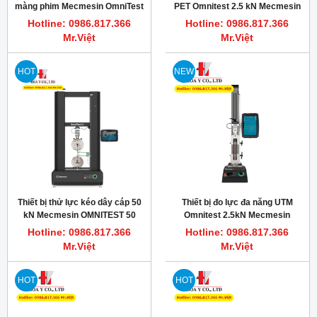
màng phim Mecmesin OmniTest
PET Omnitest 2.5 kN Mecmesin
0.5kN MkI, 500N
England
Hotline: 0986.817.366
Hotline: 0986.817.366
Mr.Việt
Mr.Việt
HOT
NEW
Thiết bị thử lực kéo dây cáp 50
Thiết bị đo lực đa năng UTM
kN Mecmesin OMNITEST 50
Omnitest 2.5kN Mecmesin
TOUCH
Hotline: 0986.817.366
Hotline: 0986.817.366
Mr.Việt
Mr.Việt
HOT
HOT