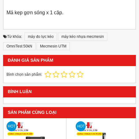
Má kẹp gợn sóng x 1 cặp.
Từ khóa:
máy đo lực kéo
máy kéo nhựa mecmesin
OmniTest 50kN
Mecmesin UTM
ĐÁNH GIÁ SẢN PHẨM
Bình chọn sản phẩm:
BÌNH LUẬN
SẢN PHẨM CÙNG LOẠI
HOT
HOT