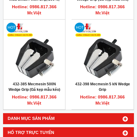
10-32 UNF
Hotline: 0986.817.366
Hotline: 0986.817.366
Mr.Việt
Mr.Việt
HOT
HOT
432-385 Mecmesin 500N
432-398 Mecmesin 5 kN Wedge
Wedge Grip (Gá kẹp mẫu kéo)
Grip
Hotline: 0986.817.366
Hotline: 0986.817.366
Mr.Việt
Mr.Việt
DANH MỤC SẢN PHẨM
HỔ TRỢ TRỰC TUYẾN