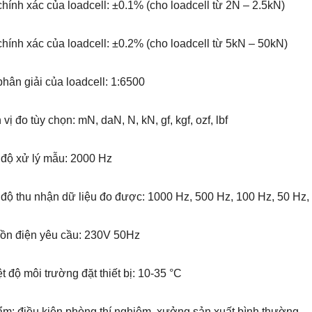
hính xác của loadcell: ±0.1% (cho loadcell từ 2N – 2.5kN)
hính xác của loadcell: ±0.2% (cho loadcell từ 5kN – 50kN)
hân giải của loadcell: 1:6500
vị đo tùy chọn: mN, daN, N, kN, gf, kgf, ozf, lbf
 độ xử lý mẫu: 2000 Hz
độ thu nhận dữ liệu đo được: 1000 Hz, 500 Hz, 100 Hz, 50 Hz,
ồn điện yêu cầu: 230V 50Hz
t độ môi trường đặt thiết bị: 10-35 °C
ẩm: điều kiện phòng thí nghiệm, xưởng sản xuất bình thường