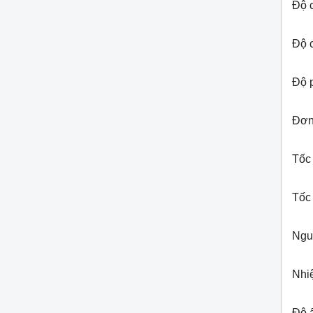
Độ c
Độ c
Độ p
Đơn 
Tốc
Tốc 
Ngu
Nhiệ
Độ 