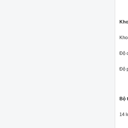
Kho
Kho
Độ 
Độ 
Bộ 
14 l