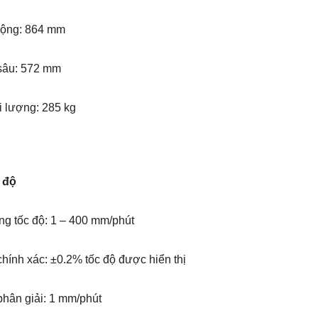
rộng: 864 mm
sâu: 572 mm
i lượng: 285 kg
 độ
ng tốc độ: 1 – 400 mm/phút
hính xác: ±0.2% tốc độ được hiển thị
phân giải: 1 mm/phút