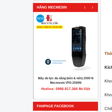
‹
›
HÃNG MECMESIN
NEW
Thô
Kíc
iểm tra cell đo lực
Máy đo lực đa năng (kén & nén) 2500 N
Máy đ
Khoả
ecmesin 432-621
Mecmesin VFG 2500N
.817.366 Mr.Việt
Hotline: 0986.817.366 Mr.Việt
Hot
Kho
FANPAGE FACEBOOK
Chi