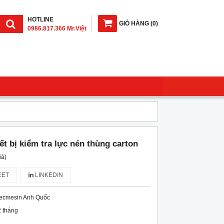
HOTLINE
GIỎ HÀNG
(
0
)
0986.817.366 Mr.Việt
iết bị kiểm tra lực nén thùng carton
iá)
ET
LINKEDIN
ecmesin Anh Quốc
 tháng