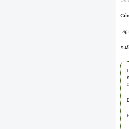
Cổng
Digi
Xuất
L
c
Đ
E