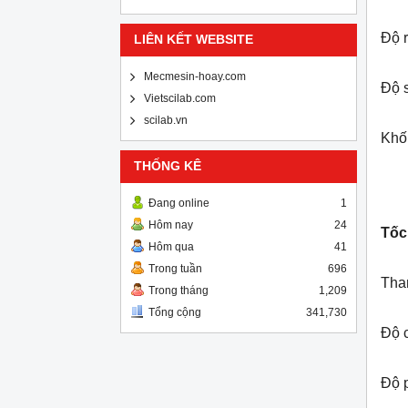
Độ 
LIÊN KẾT WEBSITE
Mecmesin-hoay.com
Độ 
Vietscilab.com
scilab.vn
Khố
THỐNG KÊ
Đang online
1
Hôm nay
24
Tốc
Hôm qua
41
Trong tuần
696
Tha
Trong tháng
1,209
Tổng cộng
341,730
Độ c
Độ 