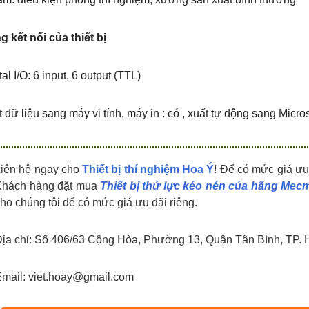
 kết nối của thiết bị
tal I/O: 6 input, 6 output (TTL)
 dữ liệu sang máy vi tính, máy in : có , xuất tự động sang Micr
iên hệ ngay cho
Thiết bị thí nghiệm Hoa Ý
! Để có mức giá ưu
Khách hàng đặt mua
Thiết bị thử lực kéo nén của hãng Mec
ho chúng tôi để có mức giá ưu đãi riêng.
ịa chỉ: Số 406/63 Cộng Hòa, Phường 13, Quận Tân Bình, TP. 
mail: viet.hoay@gmail.com