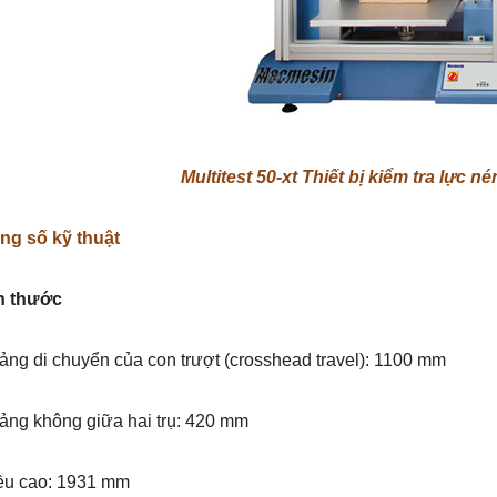
HOT
Multitest 50-xt Thiết bị kiểm tra lực n
ng số kỹ thuật
h thước
o lực kéo nén đa năng Mecmesin
Mecmesin HelixaPro Hệ thống kiểm tra
ng di chuyển của con trượt (crosshead travel): 1100 mm
VFG
lực momen xoắn chính xác cao 0~6N.m
line: 0986.817.366 Mr.Việt
Hotline: 0986.817.366 Mr.Việt
ảng không giữa hai trụ: 420 mm
ều cao: 1931 mm