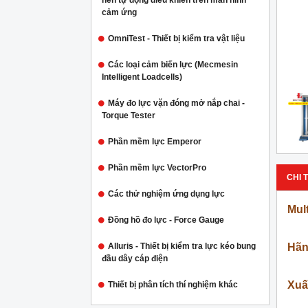
nén tự động điều khiển trên màn hình
cảm ứng
OmniTest - Thiết bị kiểm tra vật liệu
Các loại cảm biến lực (Mecmesin
Intelligent Loadcells)
Máy đo lực vặn đóng mở nắp chai -
Torque Tester
Phần mềm lực Emperor
Phần mềm lực VectorPro
CHI T
Các thử nghiệm ứng dụng lực
Mult
Đồng hồ đo lực - Force Gauge
Hãn
Alluris - Thiết bị kiểm tra lực kéo bung
đầu dây cáp điện
Xuấ
Thiết bị phân tích thí nghiệm khác