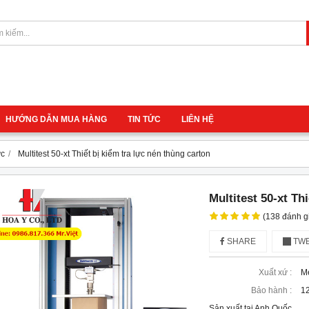
HƯỚNG DẪN MUA HÀNG
TIN TỨC
LIÊN HỆ
ực
Multitest 50-xt Thiết bị kiểm tra lực nén thùng carton
Multitest 50-xt Th
(138 đánh g
SHARE
TWE
Xuất xứ :
M
Bảo hành :
12
Sản xuất tại Anh Quốc
