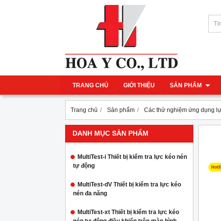
TRANG CHỦ
GIỚI THIỆU
SẢN PHẨM
Trang chủ
Sản phẩm
Các thử nghiệm ứng dụng l
DANH MỤC SẢN PHẨM
MultiTest-i Thiết bị kiểm tra lực kéo nén
tự động
MultiTest-dV Thiết bị kiểm tra lực kéo
nén đa năng
MultiTest-xt Thiết bị kiểm tra lực kéo